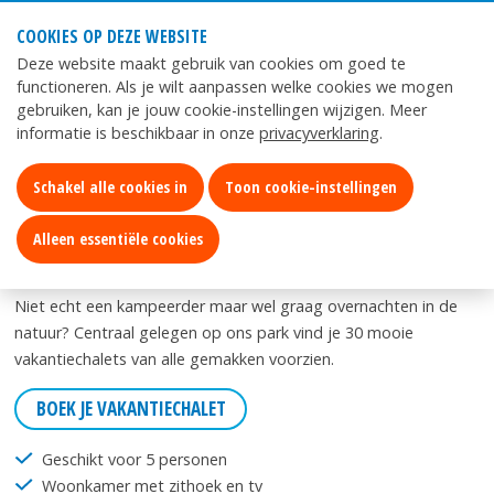
COOKIES OP DEZE WEBSITE
Mijn
App
Deze website maakt gebruik van cookies om goed te
Kurenpolder
Kurenpolder
functioneren. Als je wilt aanpassen welke cookies we mogen
gebruiken, kan je jouw cookie-instellingen wijzigen. Meer
informatie is beschikbaar in onze
privacyverklaring
.
Home
Verblijf
Vakantiechalets
Schakel alle cookies in
Toon cookie-instellingen
VAKANTIECHALETS
Alleen essentiële cookies
LOGEREN OP DE KURENPOLDER
Niet echt een kampeerder maar wel graag overnachten in de
natuur? Centraal gelegen op ons park vind je 30 mooie
vakantiechalets van alle gemakken voorzien.
BOEK JE VAKANTIECHALET
Geschikt voor 5 personen
Woonkamer met zithoek en tv