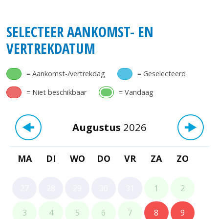
SELECTEER AANKOMST- EN
VERTREKDATUM
= Aankomst-/vertrekdag
= Geselecteerd
= Niet beschikbaar
= Vandaag
Augustus
2026
MA
DI
WO
DO
VR
ZA
ZO
27
28
29
30
31
1
2
3
4
5
6
7
8
9