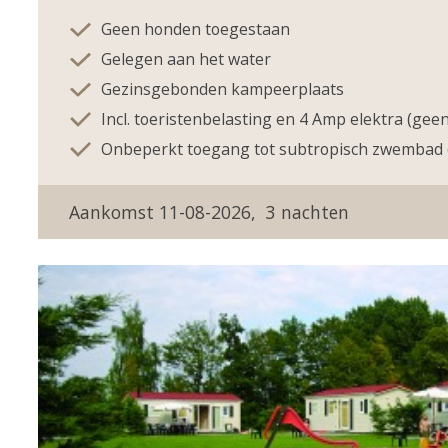
Geen honden toegestaan
Gelegen aan het water
Gezinsgebonden kampeerplaats
Incl. toeristenbelasting en 4 Amp elektra (geen
Onbeperkt toegang tot subtropisch zwembad (
Prijs:
Nachten:
Van:
Korting:
11-08-2026
3