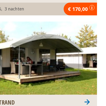
170,00
6
3
TRAND