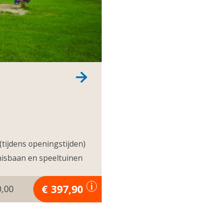
tijdens openingstijden)
nnisbaan en speeltuinen
397,90
0,00