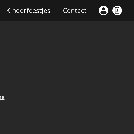
Kinderfeestjes
Contact
Mijn
App
Kurenpolder
Kurenpo