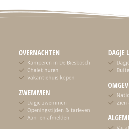
OVERNACHTEN
DAGJE 
Kamperen in De Biesbosch
Dagj
Chalet huren
Buit
Vakantiehuis kopen
OMGEV
ZWEMMEN
Nati
Dagje zwemmen
Zien
Openingstijden & tarieven
ALGEM
Aan- en afmelden
Vaca