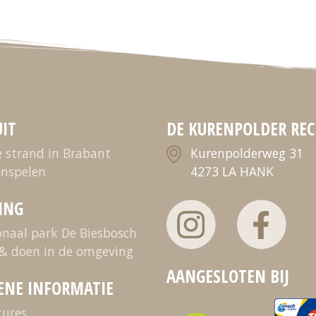
UIT
DE KURENPOLDER REC
e strand in Brabant
Kurenpolderweg 31
enspelen
4273 LA HANK
ING
onaal park De Biesbosch
 & doen in de omgeving
AANGESLOTEN BIJ
ENE INFORMATIE
tures