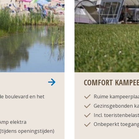
COMFORT KAMPEE
de boulevard en het
Ruime kampeerplaat
Gezinsgebonden k
Incl. toeristenbelas
 Amp elektra
Onbeperkt toegang 
tijdens openingstijden)