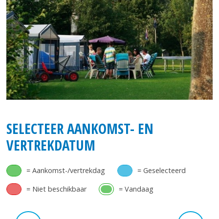
SELECTEER AANKOMST- EN
VERTREKDATUM
= Aankomst-/vertrekdag
= Geselecteerd
= Niet beschikbaar
= Vandaag