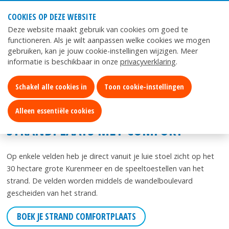
COOKIES OP DEZE WEBSITE
Mijn
App
Deze website maakt gebruik van cookies om goed te
Kurenpolder
Kurenpolder
functioneren. Als je wilt aanpassen welke cookies we mogen
gebruiken, kan je jouw cookie-instellingen wijzigen. Meer
informatie is beschikbaar in onze
privacyverklaring
.
Home
Verblijf
Kamperen aan het strand
Schakel alle cookies in
Toon cookie-instellingen
KAMPEREN AAN HET STRAND
Alleen essentiële cookies
STRANDPLAATS MET COMFORT
Op enkele velden heb je direct vanuit je luie stoel zicht op het
30 hectare grote Kurenmeer en de speeltoestellen van het
strand. De velden worden middels de wandelboulevard
gescheiden van het strand.
BOEK JE STRAND COMFORTPLAATS