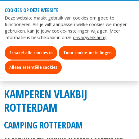
COOKIES OP DEZE WEBSITE
Mijn
App
Deze website maakt gebruik van cookies om goed te
Kurenpolder
Kurenpolder
functioneren. Als je wilt aanpassen welke cookies we mogen
gebruiken, kan je jouw cookie-instellingen wijzigen. Meer
informatie is beschikbaar in onze
privacyverklaring
.
ZOEKEN
Schakel alle cookies in
Toon cookie-instellingen
Alleen essentiële cookies
Home
Recreatie
Camping Rotterdam
KAMPEREN VLAKBIJ
ROTTERDAM
CAMPING ROTTERDAM