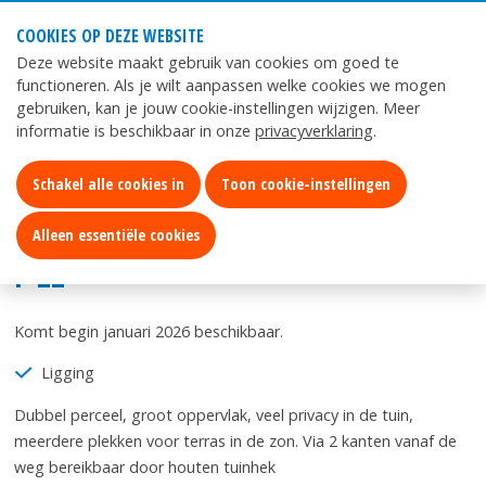
COOKIES OP DEZE WEBSITE
Mijn
App
Deze website maakt gebruik van cookies om goed te
Kurenpolder
Kurenpolder
functioneren. Als je wilt aanpassen welke cookies we mogen
gebruiken, kan je jouw cookie-instellingen wijzigen. Meer
informatie is beschikbaar in onze
privacyverklaring
.
Home
Verblijf
Verkoop accommodaties
F-22
Schakel alle cookies in
Toon cookie-instellingen
F-22
Alleen essentiële cookies
F-22
Komt begin januari 2026 beschikbaar.
Ligging
Dubbel perceel, groot oppervlak, veel privacy in de tuin,
meerdere plekken voor terras in de zon. Via 2 kanten vanaf de
weg bereikbaar door houten tuinhek